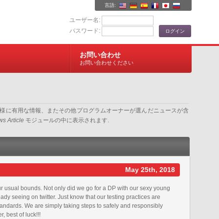
言語:
ユーザー名:
パスワード:
お問い合わせ
お問い合わせください
ター様に有用な情報、またその他プログラムオーナーが選んだニュースが含
s Article
モジュールの中に表示されます.
May 25th, 2018
 usual bounds. Not only did we go for a DP with our sexy young
eady seeing on twitter. Just know that our testing practices are
tandards. We are simply taking steps to safely and responsibly
 best of luck!!!