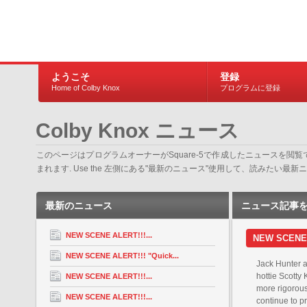
ようこそ
登録
Home of Colby Knox
プログラムに登録
Colby Knox ニュース
このページはプログラムオーナーがSquare-5で作成したニュースを
まれます. Use the 左側にある"最新のニュース"使用して、読みた
最新のニュース
ニュース記事
NEW SCENE ALERT!!!...
NEW SCENE 
NEW SCENE ALERT!!! "Quick...
Jack Hunter a
hottie Scotty 
NEW SCENE ALERT!!!...
more rigorous
NEW SCENE ALERT!!!...
continue to pr