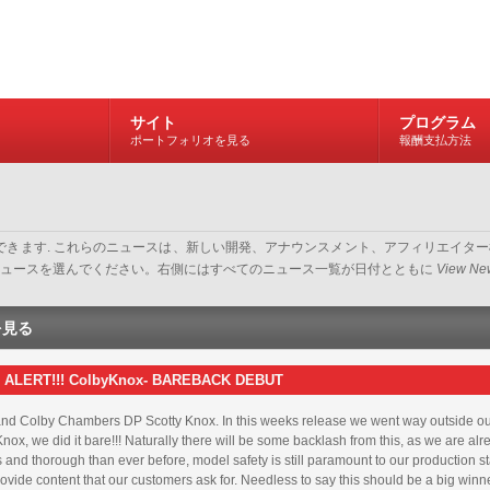
サイト
プログラム
ポートフォリオを見る
報酬支払方法
閲覧できます. これらのニュースは、新しい開発、アナウンスメント、アフィリエイ
い最新ニュースを選んでください。右側にはすべてのニュース一覧が日付とともに
View New
を見る
ALERT!!! ColbyKnox- BAREBACK DEBUT
nd Colby Chambers DP Scotty Knox. In this weeks release we went way outside our
Knox, we did it bare!!! Naturally there will be some backlash from this, as we are alr
 and thorough than ever before, model safety is still paramount to our production s
ovide content that our customers ask for. Needless to say this should be a big winner,